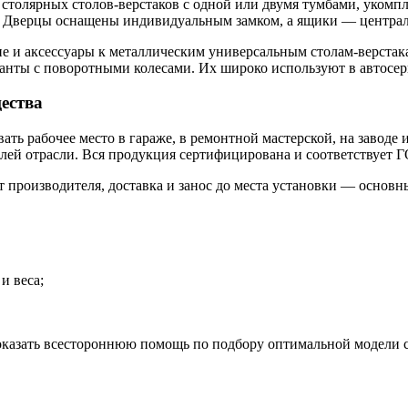
 столярных столов-верстаков с одной или двумя тумбами, уко
. Дверцы оснащены индивидуальным замком, а ящики — центра
 и аксессуары к металлическим универсальным столам-верстака
анты с поворотными колесами. Их широко используют в автосер
ества
ать рабочее место в гараже, в ремонтной мастерской, на заво
лей отрасли. Вся продукция сертифицирована и соответствует 
т производителя, доставка и занос до места установки — основн
и веса;
азать всестороннюю помощь по подбору оптимальной модели с