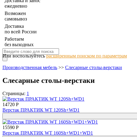
Доставка и занос
ежедневно
Возможен
самовывоз
Доставка
по всей России
Работаем
без выходных
Или воспользуйтесь
расширенным поиском по параметрам
Производственная мебель
>>
Слесарные столы-верстаки
Слесарные столы-верстаки
Страницы:
1
14720 Р
Верстак ПРАКТИК WT 120Sh+WD1
15590 Р
Верстак ПРАКТИК WT 160Sh+WD1+WD1