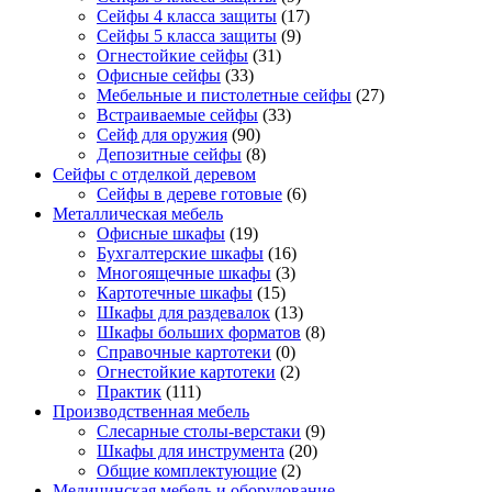
Сейфы 4 класса защиты
(17)
Сейфы 5 класса защиты
(9)
Огнестойкие сейфы
(31)
Офисные сейфы
(33)
Мебельные и пистолетные сейфы
(27)
Встраиваемые сейфы
(33)
Сейф для оружия
(90)
Депозитные сейфы
(8)
Сейфы с отделкой деревом
Сейфы в дереве готовые
(6)
Металлическая мебель
Офисные шкафы
(19)
Бухгалтерские шкафы
(16)
Многоящечные шкафы
(3)
Картотечные шкафы
(15)
Шкафы для раздевалок
(13)
Шкафы больших форматов
(8)
Справочные картотеки
(0)
Огнестойкие картотеки
(2)
Практик
(111)
Производственная мебель
Слесарные столы-верстаки
(9)
Шкафы для инструмента
(20)
Общие комплектующие
(2)
Медицинская мебель и оборудование