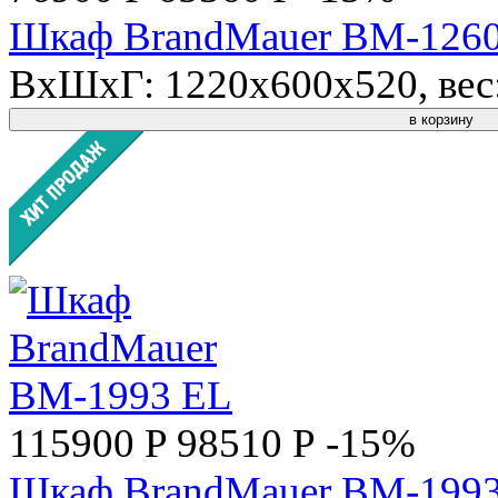
Шкаф BrandMauer BM-126
ВхШхГ: 1220x600x520, вес: 
в корзину
115900 P
98510 Р
-15%
Шкаф BrandMauer BM-199