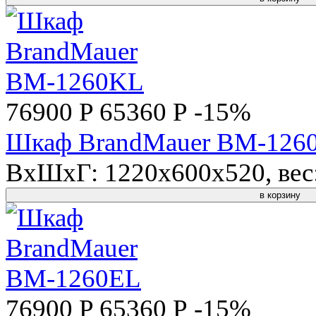
76900 P
65360 Р
-15%
Шкаф BrandMauer BM-126
ВхШхГ: 1220x600x520, вес: 
в корзину
76900 P
65360 Р
-15%