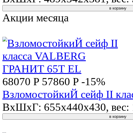
в корзину
Акции месяца
68070 P
57860 P
-15%
ВзломостойкиЙ сейф II к
ВхШхГ: 655x440x430, вес: 1
в корзину