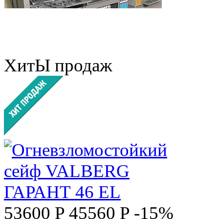
ХитЫ продаж
53600 P
45560 P
-15%