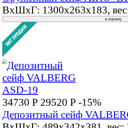
ВхШхГ: 1300x263x183, вес: 
в корзину
34730 P
29520 P
-15%
Депозитный сейф VALBER
ВхШхГ: 489x342x381, вес: 3